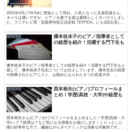
2021年4月にTikTokに突如として現れ、人気となった五条院凌さん。
キャラは濃いですが、ピアノを奏でる姿は素晴らしく大バズりしまし
た。フジテレビ系「芸能界特技王決定戦 TEPPEN」にも2回出演して
話題になりました。2023年2月の出演も注目ですね！謎の多い五条院
凌さんですが、ピアノの腕前は小学生からでした。今回は五条院凌さ
播本枝未子のピアノ指導者として
んの腕前と実力、ピアニストからの評価評判についてまとめてみまし
ピアニスト
た！
の経歴を紹介！活躍する門下生も
播本枝未子のピアノ指導者としての経歴を紹介！活躍する門下生もと
題して、播本枝未子先生についてお伝えしています。播本先生の経歴
や師事されたピアニスト、お勤めになられた６つの音楽大学、
Harry’s Family と呼ばれる門下生の方々のこと。レッスンへ込められ
た先生の思いもご紹介しています。
西本裕矢(ピアノ)プロフィールま
ピアニスト
とめ！学歴(高校・大学)や経歴も
西本裕矢さん(ピアノ)のプロフィールをまとめました！学歴(高校・大
学)って？経歴は？など気になる情報をお届けします！くりっとした
瞳の好青年な方で、繊細ながらダイナミックな演奏も印象的です。今
後も活躍が期待されている若き天才ピアニストです！