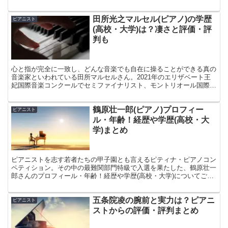
すので、ぜひ、ごらんください。
田所光之マルセル(ピアノ)の学歴
ピアニスト
(高校・大学)は？凄さと評価・評
判も
心と指が完全に一致し、どんな音楽でも自在に操ることができる真の
音楽家といわれている田所マルセルさん。2021年のエリザベート王
妃国際音楽コンクールでセミファイナリスト、モントリオール国際音
楽コンクールではファイナリストとなりました。その他にも数々のコ
ンクールで賞を受賞しています。今回はそんな田所光之マルセル(ピ
鶴原壮一郎(ピアノ)プロフィー
アノ)の学歴(高校・大学)は？凄さと評価・評判もについてご紹介しま
ピアニスト
す！あまり多くの情報がない田所マルセルさんですが、人々を惹きつ
ル・年齢！経歴や学歴(高校・大
けるその音楽の凄さとは一体なんなのか？学歴や評価評判についても
学)まとめ
調査しました。
ピアニストを志す若者たちの甲子園とも言えるピティナ・ピアノコン
ペティション。その中の最難関部門特級で入選を果たした、鶴原壮一
郎さんのプロフィール・年齢！経歴や学歴(高校・大学)についてご紹
介しています！鶴原壮一郎さんは演奏前に、綿密に作品を掘り下げて
勉強されるそうで、その姿勢からとても勉強熱心な方なのだと思いま
五条院凌の腕前と実力は？ピアニ
した。この記事が鶴原壮一郎さんのことが気になるあなたの参考にな
ピアニスト
ったら嬉しいです。
ストからの評価・評判まとめ