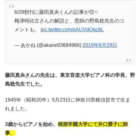
6/29朝刊に藤田真央くんの記事が😊✨
梅津時比古さんの解説と、恩師の野島稔先生のコ
メントも。
pic.twitter.com/sAUVdOgc6L
— あかね (@akane93684966)
2019年6月29日
藤田真央さんの先生は、東京音楽大学ピアノ科の学長、野
島稔先生でした。
1945年（昭和20年）5月23日に神奈川県横須賀市で生ま
れました。
3歳からピアノを始め、
桐朋学園大学にて井口愛子に師
事
。