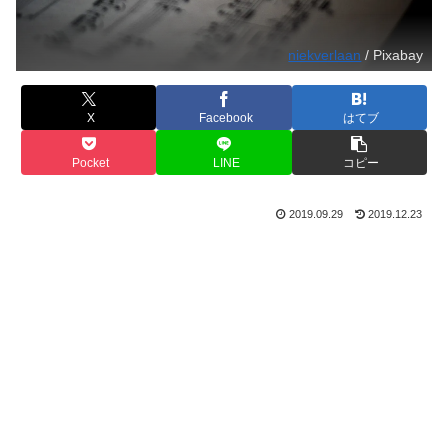
niekverlaan
/ Pixabay
X
Facebook
はてブ
Pocket
LINE
コピー
2019.09.29
2019.12.23